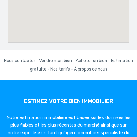
Nous contacter
-
Vendre mon bien
-
Acheter un bien
-
Estimation
gratuite
-
Nos tarifs
-
À propos de nous
ESTIMEZ VOTRE BIEN IMMOBILIER
Notre estimation immobilière est basée sur les données les
plus fiables et les plus récentes du marché ainsi que sur
notre expertise en tant qu'agent immobilier spécialiste du