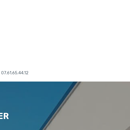
07.61.65.44.12
ER